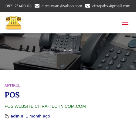
0821.25.400.118
citrairwan@yahoo.com
citrapabx@gmail.com
TOGG
NAVIG
Artikel
ARTIKEL
POS
POS WEBSITE CITRA-TECHNICOM.COM
By
admin
,
1 month
ago