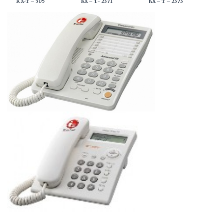
K X-
T – 505 KX – T- 2371 KX – T – 2373