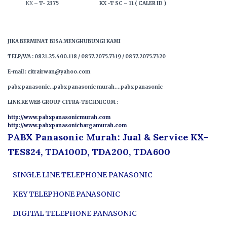
KX –
T- 2375 KX -T SC – 11 ( CALER ID )
JIKA BERMINAT BISA MENGHUBUNGI KAMI
TELP/WA : 0821.25.400.118 / 0857.2075.7319 / 0857.2075.7320
E-mail : citrairwan@yahoo.com
pabx panasonic…pabx panasonic murah….pabx panasonic
LINK KE WEB GROUP CITRA-TECHNICOM :
http://www.pabxpanasonicmurah.com
http://www.pabxpanasonichargamurah.com
PABX Panasonic Murah: Jual & Service KX-
TES824, TDA100D, TDA200, TDA600
SINGLE LINE TELEPHONE PANASONIC
KEY TELEPHONE PANASONIC
DIGITAL TELEPHONE PANASONIC