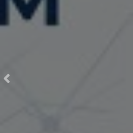
Jas
P