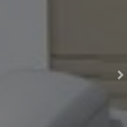
ah |
 &