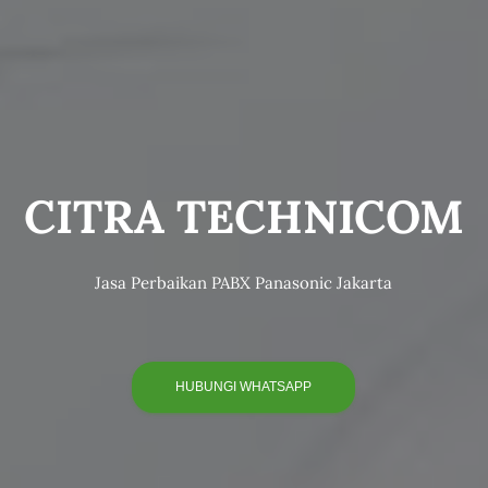
a PABX Panasonic Mur
enjualan, Pemasangan
Perbaikan
Spesialis PABX Panasonic Berpengalaman Lebih dari 20 Tahun
Melayani Kantor, Pabrik, Hotel & Instansi di Seluruh Indonesia
HUBUNGI WHATSAPP